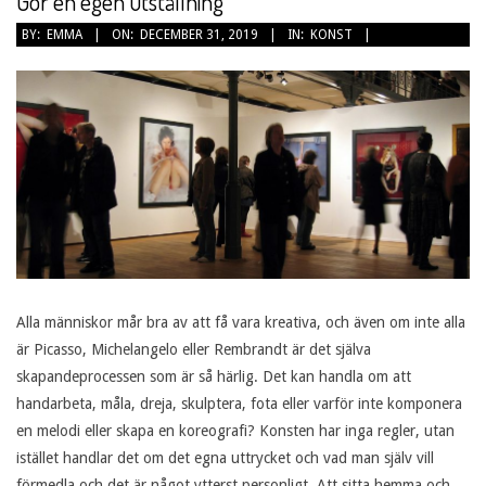
Gör en egen utställning
2019-
BY:
EMMA
ON:
DECEMBER 31, 2019
IN:
KONST
12-
31
Alla människor mår bra av att få vara kreativa, och även om inte alla
är Picasso, Michelangelo eller Rembrandt är det själva
skapandeprocessen som är så härlig. Det kan handla om att
handarbeta, måla, dreja, skulptera, fota eller varför inte komponera
en melodi eller skapa en koreografi? Konsten har inga regler, utan
istället handlar det om det egna uttrycket och vad man själv vill
förmedla och det är något ytterst personligt. Att sitta hemma och