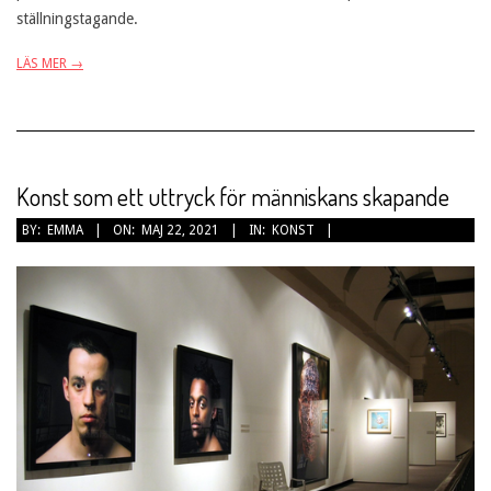
ställningstagande.
LÄS MER →
Konst som ett uttryck för människans skapande
2021-
BY:
EMMA
ON:
MAJ 22, 2021
IN:
KONST
05-
22