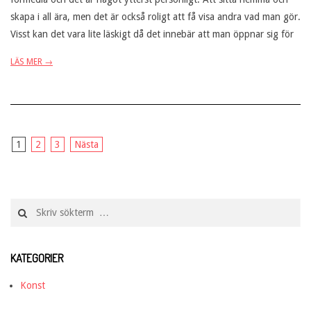
skapa i all ära, men det är också roligt att få visa andra vad man gör.
Visst kan det vara lite läskigt då det innebär att man öppnar sig för
LÄS MER →
Sidnumrering
1
2
3
Nästa
för
inlägg
Search
KATEGORIER
Konst