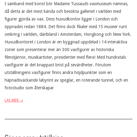
I samband med konst bör Madame Tussauds vaxmuseum nämnas,
då detta är det mest kända och besökta galleriet i världen med
figurer gjorda av vax. Dess huvudkontor ligger i London och
öppnades redan 1884. Det finns dock filialer med 15 museer runt
omkring i världen, däribland i Amsterdam, Hongkong och New York.
Huvudkontoret i London är en byggnad uppdelad i 14 interaktiva
zoner som presenterar mer än 300 vaxfigurer av historiska
filmstjärnor, musikartister, presidenter med flera! Med hundratals
vaxfigurer är det knappast brist på sevärdheter. Förutom
utställningens vaxfigurer finns andra höjdpunkter som en
häpnadsväckande labyrint av speglar, en roterande tunnel, och en
fotostudio som återskapar
LÄS MER →