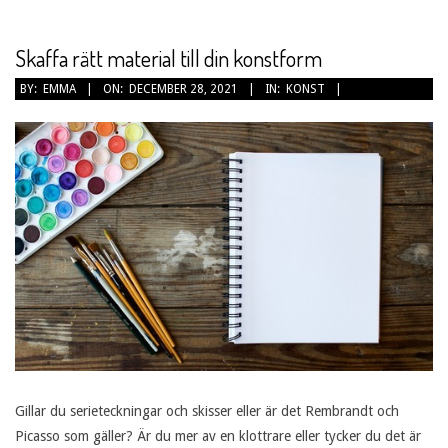
Skaffa rätt material till din konstform
2021-
BY:
EMMA
ON:
DECEMBER 28, 2021
IN:
KONST
12-
28
Gillar du serieteckningar och skisser eller är det Rembrandt och
Picasso som gäller? Är du mer av en klottrare eller tycker du det är