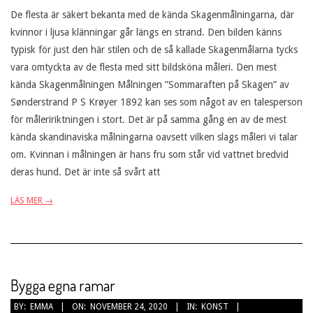
De flesta är säkert bekanta med de kända Skagenmålningarna, där
kvinnor i ljusa klänningar går längs en strand. Den bilden känns
typisk för just den här stilen och de så kallade Skagenmålarna tycks
vara omtyckta av de flesta med sitt bildsköna måleri. Den mest
kända Skagenmålningen Målningen ”Sommaraften på Skagen” av
Sønderstrand P S Krøyer 1892 kan ses som något av en talesperson
för måleririktningen i stort. Det är på samma gång en av de mest
kända skandinaviska målningarna oavsett vilken slags måleri vi talar
om. Kvinnan i målningen är hans fru som står vid vattnet bredvid
deras hund. Det är inte så svårt att
LÄS MER →
Bygga egna ramar
2020-
BY:
EMMA
ON:
NOVEMBER 24, 2020
IN:
KONST