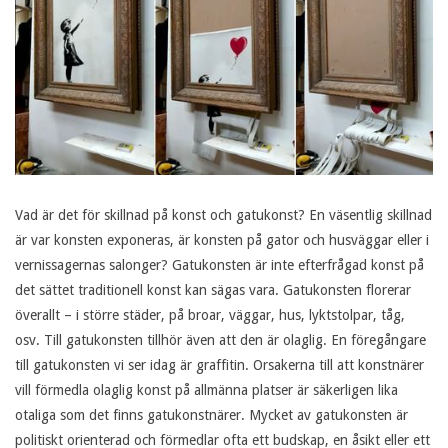
Vad är det för skillnad på konst och gatukonst? En väsentlig skillnad
är var konsten exponeras, är konsten på gator och husväggar eller i
vernissagernas salonger? Gatukonsten är inte efterfrågad konst på
det sättet traditionell konst kan sägas vara. Gatukonsten florerar
överallt – i större städer, på broar, väggar, hus, lyktstolpar, tåg,
osv. Till gatukonsten tillhör även att den är olaglig. En föregångare
till gatukonsten vi ser idag är graffitin. Orsakerna till att konstnärer
vill förmedla olaglig konst på allmänna platser är säkerligen lika
otaliga som det finns gatukonstnärer. Mycket av gatukonsten är
politiskt orienterad och förmedlar ofta ett budskap, en åsikt eller ett