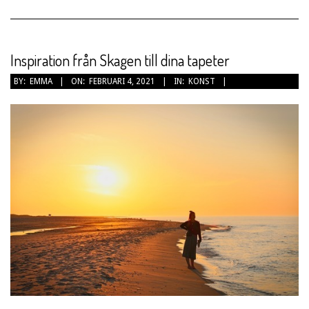
Inspiration från Skagen till dina tapeter
2021-
BY:
EMMA
ON:
FEBRUARI 4, 2021
IN:
KONST
02-
04