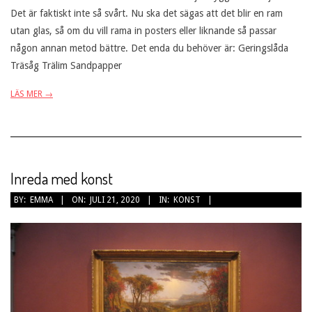
Det är faktiskt inte så svårt. Nu ska det sägas att det blir en ram
utan glas, så om du vill rama in posters eller liknande så passar
någon annan metod bättre. Det enda du behöver är: Geringslåda
Träsåg Trälim Sandpapper
LÄS MER →
Inreda med konst
2020-
BY:
EMMA
ON:
JULI 21, 2020
IN:
KONST
07-
21