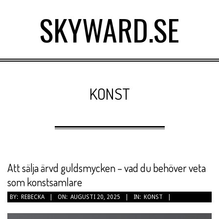
Skip
SKYWARD.SE
to
content
Primary
Navigation
KONST
Menu
Att sälja ärvd guldsmycken – vad du behöver veta
som konstsamlare
2025-
BY:
REBECKA
ON:
AUGUSTI 20, 2025
IN:
KONST
08-