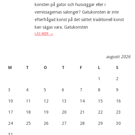
konsten på gator och husväggar eller i
vernissagernas salonger? Gatukonsten är inte
efterfrågad konst på det sättet traditionell konst
kan sägas vara. Gatukonsten
LÄS MER →
augusti 2026
M
T
O
T
F
L
S
1
2
3
4
5
6
7
8
9
10
11
12
13
14
15
16
17
18
19
20
21
22
23
24
25
26
27
28
29
30
31