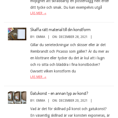
möjlighet att skräddarsy en postervägg helt efter
ditt tycke och smak. Du kan exempelvis utgå
LÄS MER →
Skaffa rätt material till din konstform
BY:
EMMA
ON:
DECEMBER 28, 2021
Gillar du serieteckningar och skisser eller är det
Rembrandt och Picasso som gäller? Är du mer av
en klottrare eller tycker du det är kul att i lugn
och ro sitta och bläddra i fina konstböcker?
Oavsett vilken konstform du
LÄS MER →
Gatukonst – en annan typ av konst?
BY:
EMMA
ON:
DECEMBER 20, 2021
Vad är det för skillnad på konst och gatukonst?
En väsentlig skillnad är var konsten exponeras, är