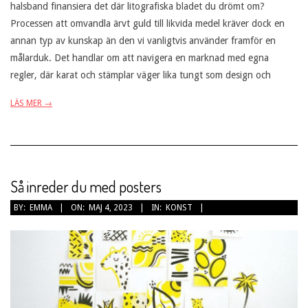
halsband finansiera det där litografiska bladet du drömt om?
Processen att omvandla ärvt guld till likvida medel kräver dock en
annan typ av kunskap än den vi vanligtvis använder framför en
målarduk. Det handlar om att navigera en marknad med egna
regler, där karat och stämplar väger lika tungt som design och
LÄS MER →
Så inreder du med posters
2023-
BY:
EMMA
ON:
MAJ 4, 2023
IN:
KONST
05-
04