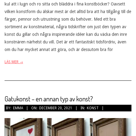
kul att i lugn och ro sitta och bläddra i fina konstböcker? Oavsett
vilken konstform du älskar mest är det alltid bra att ha tillgång till de
färger, pennor och utrustning som du behöver. Med ett bra
sortiment av konstmaterial, några tidskrifter om just den typen av
konst du gillar och några inspirerande idéer kan du väcka den inre
konstnären närhelst du vill. Det är ett fantastiskt tidsfördriv, även
om du har mycket annat att göra, och är dessutom bra för
LÄS MER →
Gatukonst – en annan typ av konst?
2021-
BY:
EMMA
ON:
DECEMBER 20, 2021
IN:
KONST
12-
20