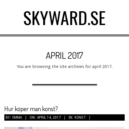
Skip
SKYWARD.SE
to
content
Primary
Navigation
APRIL 2017
Menu
You are browsing the site archives for april 2017.
Hur köper man konst?
2017-
BY:
EMMA
ON:
APRIL 14, 2017
IN:
KONST
04-