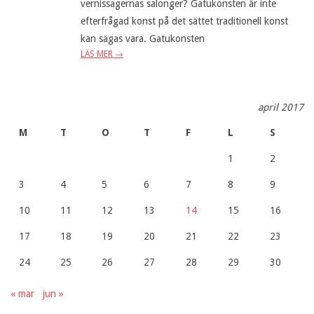
vernissagernas salonger? Gatukonsten är inte
efterfrågad konst på det sättet traditionell konst
kan sägas vara. Gatukonsten
LÄS MER →
april 2017
M
T
O
T
F
L
S
1
2
3
4
5
6
7
8
9
10
11
12
13
14
15
16
17
18
19
20
21
22
23
24
25
26
27
28
29
30
« mar
jun »