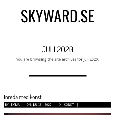
Skip
SKYWARD.SE
to
content
Primary
Navigation
JULI 2020
Menu
You are browsing the site archives for juli 2020.
Inreda med konst
2020-
BY:
EMMA
ON:
JULI 21, 2020
IN:
KONST
07-