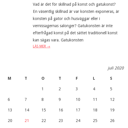
Vad är det för skillnad på konst och gatukonst?
En väsentlig skillnad är var konsten exponeras, är
konsten på gator och husväggar eller i
vernissagernas salonger? Gatukonsten är inte
efterfrågad konst på det sättet traditionell konst
kan sägas vara. Gatukonsten
LÄS MER →
juli 2020
M
T
O
T
F
L
S
1
2
3
4
5
6
7
8
9
10
11
12
13
14
15
16
17
18
19
20
21
22
23
24
25
26