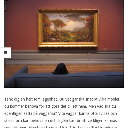
21
Tänk dig en helt tom lägenhet. Du vet ganska snabbt vilka möbler
du kommer behöva för att göra det till ett hem. Men vad ska du
egentligen sätta på väggarna? Vita väggar känns ofta livlösa och
sterila och kan behöva en del färgklickar för att verkligen kännas
som ett hem. Men hur ska man tänka? Hitta din stil All inredning