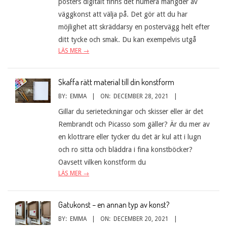
posters digitalt finns det numera mängder av
väggkonst att välja på. Det gör att du har
möjlighet att skräddarsy en postervägg helt efter
ditt tycke och smak. Du kan exempelvis utgå
LÄS MER →
Skaffa rätt material till din konstform
BY:
EMMA
ON:
DECEMBER 28, 2021
Gillar du serieteckningar och skisser eller är det
Rembrandt och Picasso som gäller? Är du mer av
en klottrare eller tycker du det är kul att i lugn
och ro sitta och bläddra i fina konstböcker?
Oavsett vilken konstform du
LÄS MER →
Gatukonst – en annan typ av konst?
BY:
EMMA
ON:
DECEMBER 20, 2021