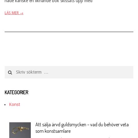
hade kanske en liknande bok skissats upp med
LÄS MER →
Search
KATEGORIER
Konst
Att sälja ärvd guldsmycken – vad du behöver veta
som konstsamlare