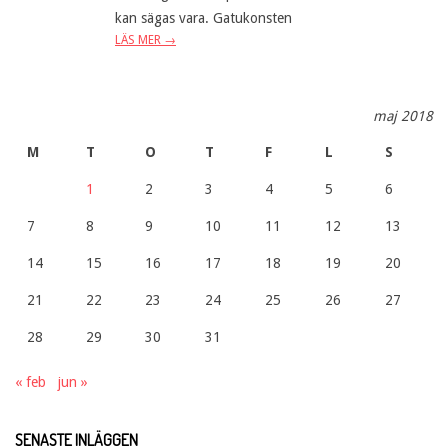
kan sägas vara. Gatukonsten
LÄS MER →
maj 2018
M
T
O
T
F
L
S
1
2
3
4
5
6
7
8
9
10
11
12
13
14
15
16
17
18
19
20
21
22
23
24
25
26
27
28
29
30
31
« feb
jun »
SENASTE INLÄGGEN