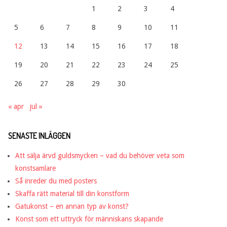
1
2
3
4
5
6
7
8
9
10
11
12
13
14
15
16
17
18
19
20
21
22
23
24
25
26
27
28
29
30
« apr
jul »
SENASTE INLÄGGEN
Att sälja ärvd guldsmycken – vad du behöver veta som
konstsamlare
Så inreder du med posters
Skaffa rätt material till din konstform
Gatukonst – en annan typ av konst?
Konst som ett uttryck för människans skapande