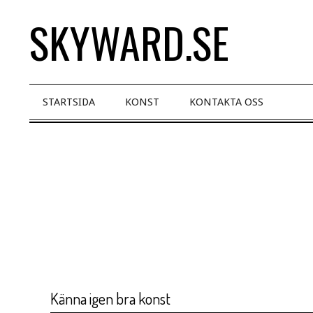
Skip
SKYWARD.SE
to
content
Primary
STARTSIDA
KONST
KONTAKTA OSS
Navigation
Menu
Känna igen bra konst