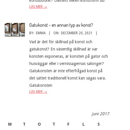
konstböcker? Oavsett vilken konstform du
LÄS MER →
Gatukonst – en annan typ av konst?
BY:
EMMA
ON:
DECEMBER 20, 2021
Vad är det för skillnad på konst och
gatukonst? En väsentlig skillnad är var
konsten exponeras, är konsten på gator och
husväggar eller i vernissagernas salonger?
Gatukonsten är inte efterfrågad konst på
det sättet traditionell konst kan sägas vara.
Gatukonsten
LÄS MER →
juni 2017
M
T
O
T
F
L
S