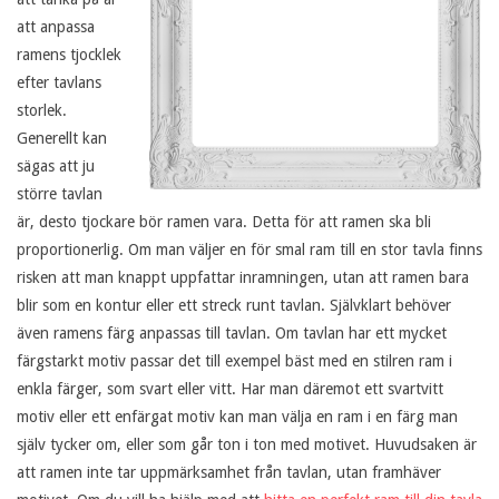
att anpassa
n
ramens tjocklek
efter tavlans
k
storlek.
Generellt kan
o
sägas att ju
större tavlan
n
är, desto tjockare bör ramen vara. Detta för att ramen ska bli
proportionerlig. Om man väljer en för smal ram till en stor tavla finns
s
risken att man knappt uppfattar inramningen, utan att ramen bara
blir som en kontur eller ett streck runt tavlan. Självklart behöver
t
även ramens färg anpassas till tavlan. Om tavlan har ett mycket
färgstarkt motiv passar det till exempel bäst med en stilren ram i
p
enkla färger, som svart eller vitt. Har man däremot ett svartvitt
motiv eller ett enfärgat motiv kan man välja en ram i en färg man
å
själv tycker om, eller som går ton i ton med motivet. Huvudsaken är
att ramen inte tar uppmärksamhet från tavlan, utan framhäver
r