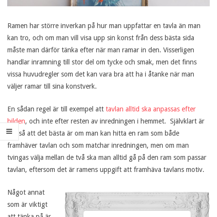
Ramen har större inverkan på hur man uppfattar en tavla än man
R
kan tro, och om man vill visa upp sin konst från dess bästa sida
måste man därför tänka efter när man ramar in den. Visserligen
a
handlar inramning till stor del om tycke och smak, men det finns
vissa huvudregler som det kan vara bra att ha i åtanke när man
m
väljer ramar till sina konstverk.
a
En sådan regel är till exempel att
tavlan alltid ska anpassas efter
bilden
, och inte efter resten av inredningen i hemmet. Självklart är
i
det så att det bästa är om man kan hitta en ram som både
framhäver tavlan och som matchar inredningen, men om man
n
tvingas välja mellan de två ska man alltid gå på den ram som passar
tavlan, eftersom det är ramens uppgift att framhäva tavlans motiv.
d
Något annat
som är viktigt
i
att tänka på är