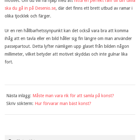
motivet. Om du vill ha hjälp med att
hitta en perfekt ram till din tavla
ska du gå in på Desenio.se
, där det finns ett brett utbud av ramar i
ä
olika tjocklek och färger.
t
Ur en ren hållbarhetssynpunkt kan det också vara bra att komma
ihåg att en tavla eller en bild håller sig fin längre om man använder
t
passepartout. Detta lyfter nämligen upp glaset från bilden någon
millimeter, vilket betyder att motivet skyddas och inte gulnar lika
s
fort.
ä
t
2017-
Nästa inlägg:
Måste man vara rik för att samla på konst?
12-
t
Skriv sökterm:
Hur förvarar man bäst konst?
31
Search