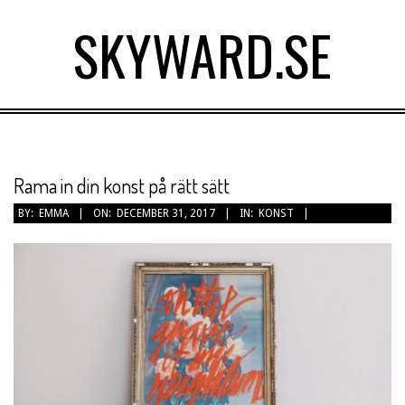
Skip
SKYWARD.SE
to
content
Primary
Navigation
Menu
Rama in din konst på rätt sätt
BY:
EMMA
ON:
DECEMBER 31, 2017
IN:
KONST