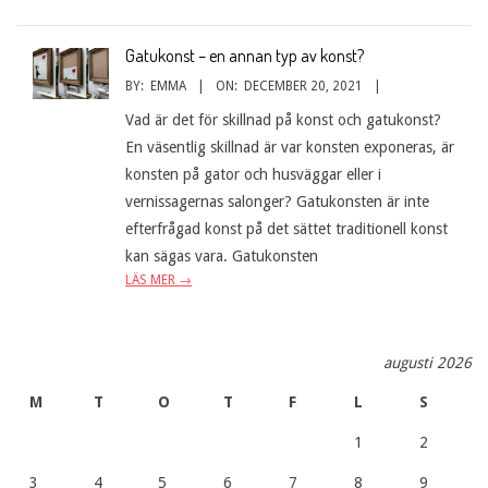
Gatukonst – en annan typ av konst?
BY:
EMMA
ON:
DECEMBER 20, 2021
Vad är det för skillnad på konst och gatukonst?
En väsentlig skillnad är var konsten exponeras, är
konsten på gator och husväggar eller i
vernissagernas salonger? Gatukonsten är inte
efterfrågad konst på det sättet traditionell konst
kan sägas vara. Gatukonsten
LÄS MER →
augusti 2026
M
T
O
T
F
L
S
1
2
3
4
5
6
7
8
9