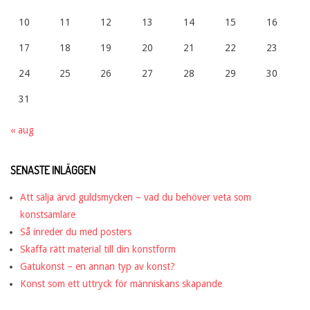
10
11
12
13
14
15
16
17
18
19
20
21
22
23
24
25
26
27
28
29
30
31
« aug
SENASTE INLÄGGEN
Att sälja ärvd guldsmycken – vad du behöver veta som
konstsamlare
Så inreder du med posters
Skaffa rätt material till din konstform
Gatukonst – en annan typ av konst?
Konst som ett uttryck för människans skapande