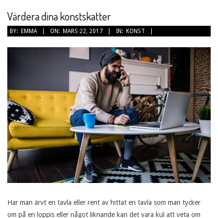
Värdera dina konstskatter
2017-
BY:
EMMA
ON:
MARS 22, 2017
IN:
KONST
03-
22
Har man ärvt en tavla eller rent av hittat en tavla som man tycker
om på en loppis eller något liknande kan det vara kul att veta om