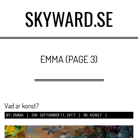
Skip
SKYWARD.SE
to
content
Primary
Navigation
EMMA
(PAGE 3)
Menu
Vad är konst?
2017-
BY:
EMMA
ON:
SEPTEMBER 11, 2017
IN:
KONST
09-
11