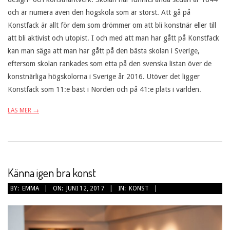
och är numera även den högskola som är störst. Att gå på
Konstfack är allt för dem som drömmer om att bli konstnär eller till
att bli aktivist och utopist. I och med att man har gått på Konstfack
kan man säga att man har gått på den bästa skolan i Sverige,
eftersom skolan rankades som etta på den svenska listan över de
konstnärliga högskolorna i Sverige år 2016. Utöver det ligger
Konstfack som 11:e bäst i Norden och på 41:e plats i världen.
LÄS MER →
Känna igen bra konst
2017-
BY:
EMMA
ON:
JUNI 12, 2017
IN:
KONST
06-
12