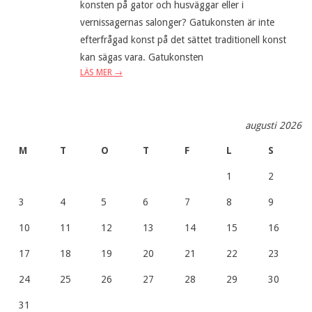
konsten på gator och husväggar eller i
vernissagernas salonger? Gatukonsten är inte
efterfrågad konst på det sättet traditionell konst
kan sägas vara. Gatukonsten
LÄS MER →
augusti 2026
M
T
O
T
F
L
S
1
2
3
4
5
6
7
8
9
10
11
12
13
14
15
16
17
18
19
20
21
22
23
24
25
26
27
28
29
30
31