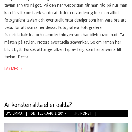
tavlan är värd något. På den här webbsidan får man råd på hur man
kan få sitt konstverk värderat. Inför en värdering bör man alltid
fotografera tavlan och eventuellt hitta detaljer som kan vara bra att
veta, för att skriva ner dessa. Fotografera Fotografera
framsida,baksida och namnteckningen som har blivit inzoomad. Ta
måtten på tavlan. Notera eventuella skavanker. Se om ramen har
blivit bytt. Försök att ange vilken typ av färg som har använts till
tavlan. Dessa
LÄS MER →
Är konsten äkta eller oäkta?
2017-
BY:
EMMA
ON:
FEBRUARI 2, 2017
IN:
KONST
02-
02