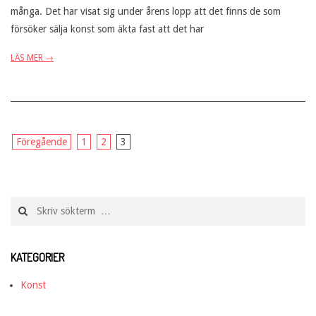
många. Det har visat sig under årens lopp att det finns de som
försöker sälja konst som äkta fast att det har
LÄS MER →
Sidnumrering
Föregående
1
2
3
för
inlägg
Search
KATEGORIER
Konst