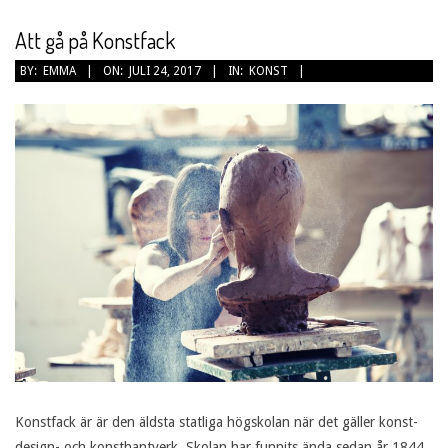
Att gå på Konstfack
2017-
BY:
EMMA
ON:
JULI 24, 2017
IN:
KONST
07-
24
Konstfack är är den äldsta statliga högskolan när det gäller konst-
design- och konsthantverk. Skolan har funnits ända sedan år 1844