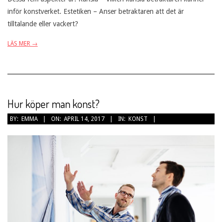
inför konstverket. Estetiken – Anser betraktaren att det är
tilltalande eller vackert?
LÄS MER →
Hur köper man konst?
2017-
BY:
EMMA
ON:
APRIL 14, 2017
IN:
KONST
04-
14