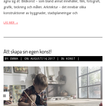
ägna sig åt: Bildkonst – som bland annat innehåller, film, fotografi,
grafik, teckning och måleri. Arkitektur – det innebär olika
konstruktioner av byggnader, stadsplaneringar och
LÄS MER →
Att skapa sin egen konst!
2017-
BY:
EMMA
ON:
AUGUSTI 14, 2017
IN:
KONST
08-
14